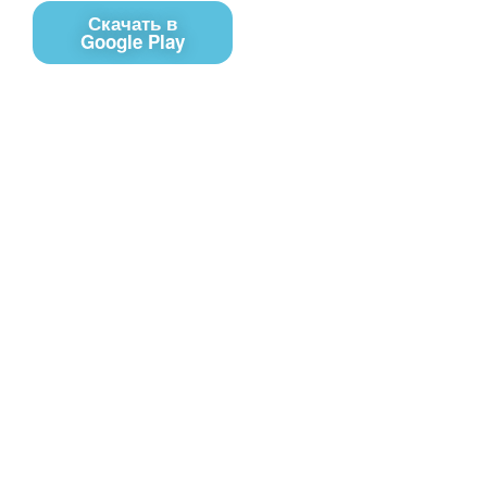
Скачать в
Google Play
Контакты
Чат поддержки
E-mail
Соц сети
Вконтакте
Telegram
Youtube
MAX
– Программное обеспечение, для
PRTV
удалённого управления контентом на экранах