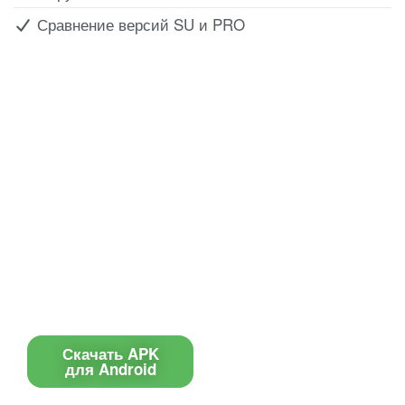
Сравнение версий SU и PRO
Все для создания
Ресурсы
слайд-шоу
О сервисе
Информеры
Требования к ТВ
Шаблоны
Новости
Инструкции
Вопрос-ответ
Приложение для ТВ
Поиск по сайту
Приложение
Скачать APK
для Android