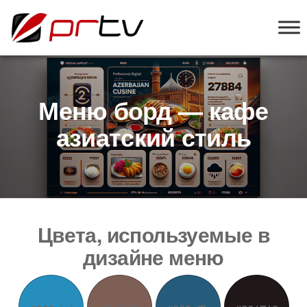
PRTV
онлайн-
конструктор
слайд-шоу
для
телевизоров
Меню борд — кафе
азиатский стиль
Цвета, используемые в
дизайне меню