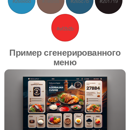
#268ebd
#7e5f55
#265c7b
#201719
#ef2b2b
Пример сгенерированного
меню