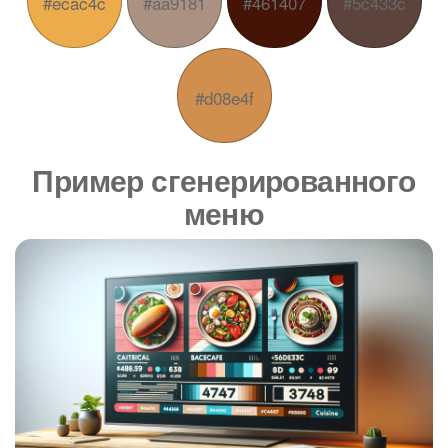
#ecac4c
#aa9181
#461407
#5c433c
#d08e4f
Пример сгенерированного
меню