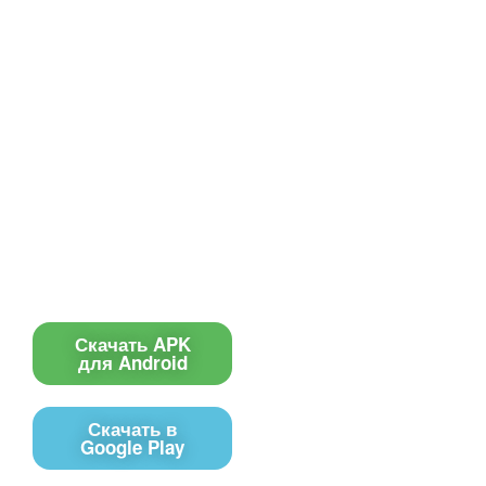
Все для создания
Ресурсы
слайд-шоу
О сервисе
Информеры
Требования к ТВ
Шаблоны
Новости
Инструкции
Вопрос-ответ
Приложение для ТВ
Поиск по сайту
Приложение
Скачать APK
для Android
Скачать в
Google Play