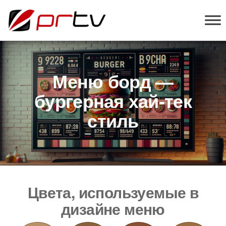
PRTV
онлайн-
конструктор
слайд-шоу
для
телевизоров
Меню борд —
бургерная хай-тек
стиль
Цвета, используемые в
дизайне меню