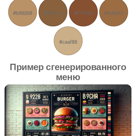
#b99268
#89613c
#875030
#9c6d43
#caaf88
Пример сгенерированного
меню