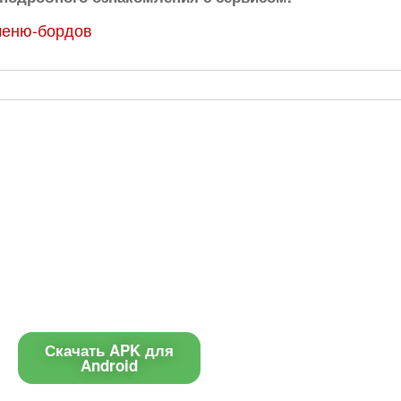
меню-бордов
Приложение
Контакты
Чат поддержки
Скачать APK для
Android
E-mail