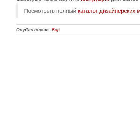
Посмотреть полный
каталог дизайнерских 
Опубликовано
Бар
Все для создания
Ресурсы
слайд-шоу
О сервисе
Информеры
Требования к ТВ
Шаблоны
Новости