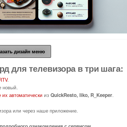
азать дизайн меню
рд для телевизора в три шага:
RTV
.
е новый.
 их автоматически
из
.
QuickResto, Iiko, R_Keeper
изора или через наше приложение.
подробного ознакомления с сервисом.