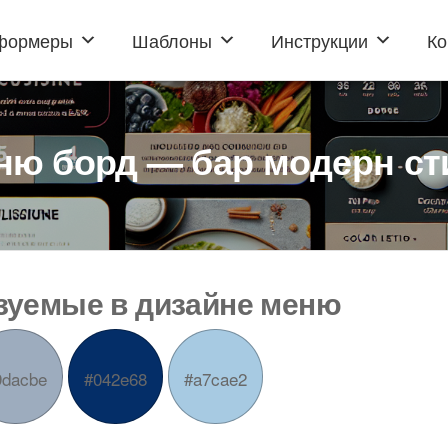
формеры
Шаблоны
Инструкции
Ко
ню борд — бар модерн ст
ьзуемые в дизайне меню
9dacbe
#042e68
#a7cae2