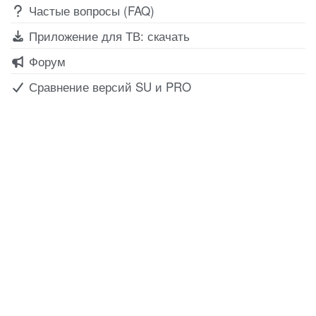
Частые вопросы (FAQ)
Приложение для ТВ: скачать
Форум
Сравнение версий SU и PRO
Все для создания
Ресурсы
слайд-шоу
О сервисе
Информеры
Требования к ТВ
Шаблоны
Новости
Инструкции
Вопрос-ответ
Приложение для ТВ
Поиск по сайту
Приложение