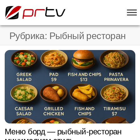
PRTV
онлайн-
конструктор
слайд-шоу
Рубрика:
Рыбный ресторан
для
телевизоров
Меню борд — рыбный-ресторан
минимализм стиль